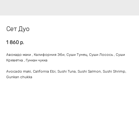
Сет Дуо
1 860
р.
Авокадо маки , Калифорния Эби, Суши Тунец, Суши Лосось , Суши
Креветка , Гункан чукка
Avocado maki, California Ebi, Sushi Tuna, Sushi Salmon, Sushi Shrimp,
Gunkan chukka