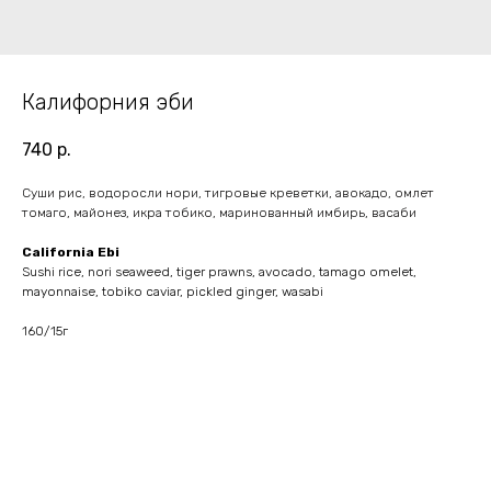
Калифорния эби
740
р.
Суши рис, водоросли нори, тигровые креветки, авокадо, омлет
томаго, майонез, икра тобико, маринованный имбирь, васаби
California Ebi
Sushi rice, nori seaweed, tiger prawns, avocado, tamago omelet,
mayonnaise, tobiko caviar, pickled ginger, wasabi
160/15г