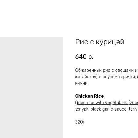
Рис с курицей
640
р.
Обжаренный рис с овощами и 
китайская) с соусом терияки,
кимчи
Chicken Rice
(fried rice with vegetables (zu
teriyaki black garlic sauce, ter
320г