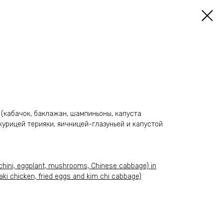
(кабачок, баклажан, шампиньоны, капуста
 курицей терияки, яичницей-глазуньей и капустой
cchini, eggplant, mushrooms, Chinese cabbage) in
iyaki chicken, fried eggs and kim chi cabbage)