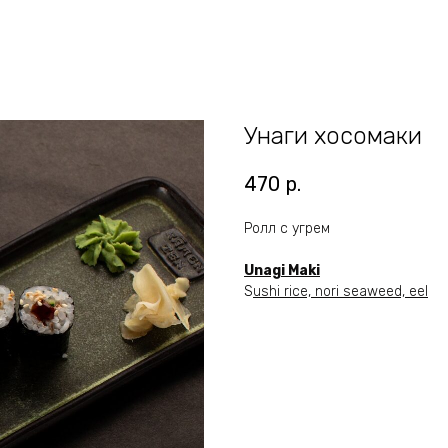
Унаги хосомаки
470
р.
Ролл с угрем
Unagi Maki
S
ushi rice, nori seaweed, eel