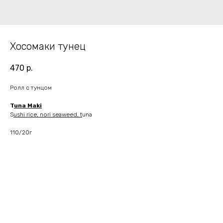
Хосомаки тунец
470
р.
Ролл с тунцом
T
una Maki
S
ushi rice, nori seaweed, t
una
110/20г